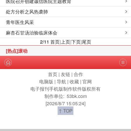
医院召开创建诚信医院主题教育
处方分析之风热袭肺
青年医生风采
麻杏石甘汤治验临床体会
2/11
首页
|
上页
|
下页
|
尾页
[热点]滚动
首页
|
友链
|
合作
电脑版
|
导航
|
收藏
|
官网
电子报刊手机版制作软件版权所有
制作单位:
53bk.com
[2026/8/7 15:05:24]
↑ TOP