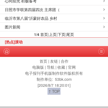
心向阳光 积极备考
日照市学联第四届四次 主席团（
临沂市第八届“沂蒙好农品 乡村
图片新闻
1/4
首页
|
上页
|
下页
|
尾页
[热点]滚动
首页
|
友链
|
合作
电脑版
|
导航
|
收藏
|
官网
电子报刊手机版制作软件版权所有
制作单位:
53bk.com
[2026/8/7 18:20:01]
↑ TOP