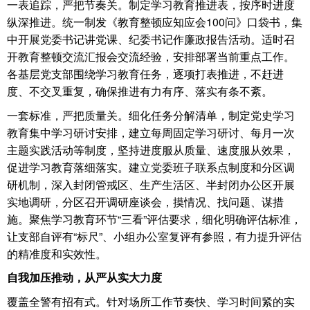
一表追踪，严把节奏关。制定学习教育推进表，按序时进度
纵深推进。统一制发《教育整顿应知应会100问》口袋书，集
中开展党委书记讲党课、纪委书记作廉政报告活动。适时召
开教育整顿交流汇报会交流经验，安排部署当前重点工作。
各基层党支部围绕学习教育任务，逐项打表推进，不赶进
度、不交叉重复，确保推进有力有序、落实有条不紊。
一套标准，严把质量关。细化任务分解清单，制定党史学习
教育集中学习研讨安排，建立每周固定学习研讨、每月一次
主题实践活动等制度，坚持进度服从质量、速度服从效果，
促进学习教育落细落实。建立党委班子联系点制度和分区调
研机制，深入封闭管戒区、生产生活区、半封闭办公区开展
实地调研，分区召开调研座谈会，摸情况、找问题、谋措
施。聚焦学习教育环节“三看”评估要求，细化明确评估标准，
让支部自评有“标尺”、小组办公室复评有参照，有力提升评估
的精准度和实效性。
自我加压推动，从严从实大力度
覆盖全警有招有式。针对场所工作节奏快、学习时间紧的实