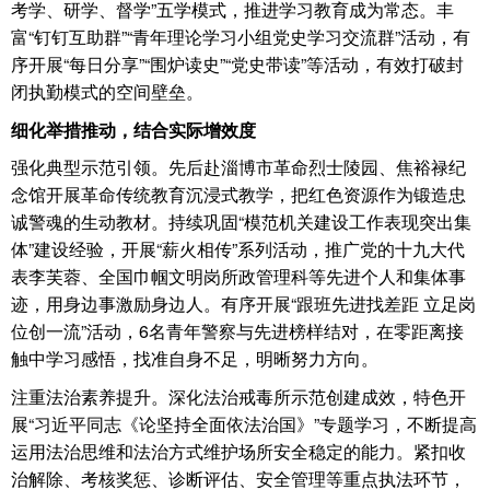
考学、研学、督学”五学模式，推进学习教育成为常态。丰
富“钉钉互助群”“青年理论学习小组党史学习交流群”活动，有
序开展“每日分享”“围炉读史”“党史带读”等活动，有效打破封
闭执勤模式的空间壁垒。
细化举措推动，结合实际增效度
强化典型示范引领。先后赴淄博市革命烈士陵园、焦裕禄纪
念馆开展革命传统教育沉浸式教学，把红色资源作为锻造忠
诚警魂的生动教材。持续巩固“模范机关建设工作表现突出集
体”建设经验，开展“薪火相传”系列活动，推广党的十九大代
表李芙蓉、全国巾帼文明岗所政管理科等先进个人和集体事
迹，用身边事激励身边人。有序开展“跟班先进找差距 立足岗
位创一流”活动，6名青年警察与先进榜样结对，在零距离接
触中学习感悟，找准自身不足，明晰努力方向。
注重法治素养提升。深化法治戒毒所示范创建成效，特色开
展“习近平同志《论坚持全面依法治国》”专题学习，不断提高
运用法治思维和法治方式维护场所安全稳定的能力。紧扣收
治解除、考核奖惩、诊断评估、安全管理等重点执法环节，