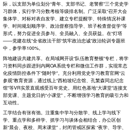
际，以支部为单位划分“青年、支部书记、老警察”三个党史学
习群体，实行学习分数考核等级排名制。广泛采取“召开大会
集体学、对标对表自发学、建立专栏提醒学、特殊情况补课
学、时间规划顺序学、政治督察指导学、班子检查督促学”等
形式，努力促进全员参与、全员融入、全员获益。在“灯塔
——党建在线”全省政法干部“筑牢政治忠诚”政治轮训专题班
中，参学率100%。
阵地建设共建共享。在局域网开设“队伍教育整顿”专栏，将学
习资料同步跟进到内网OA系统专栏和微信工作群，实现常态
化疫情防控条件下“随时学”。充分利用党史学习教育官网“云
参观”教育资源，通过线上“西柏坡纪念馆、孔繁森同志纪念
馆”等VR实景直观感受百年党史。用红色基地“大课堂”连接支
部党课、主题党日的“小课堂”，不断增强学习教育的吸引力和
互动性。
工学结合有张有弛。注重集中学与分散学、线上学与线下
学、重点学和多样学、抓学习与谈体会相结合，办公区创
新“晨会、夜校、周末课堂”，封闭管戒区探索 “夜学、导学、