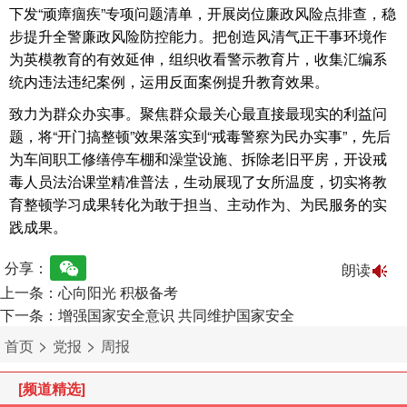
下发“顽瘴痼疾”专项问题清单，开展岗位廉政风险点排查，稳
步提升全警廉政风险防控能力。把创造风清气正干事环境作
为英模教育的有效延伸，组织收看警示教育片，收集汇编系
统内违法违纪案例，运用反面案例提升教育效果。
致力为群众办实事。聚焦群众最关心最直接最现实的利益问
题，将“开门搞整顿”效果落实到“戒毒警察为民办实事”，先后
为车间职工修缮停车棚和澡堂设施、拆除老旧平房，开设戒
毒人员法治课堂精准普法，生动展现了女所温度，切实将教
育整顿学习成果转化为敢于担当、主动作为、为民服务的实
践成果。
分享：
朗读
上一条：心向阳光 积极备考
下一条：增强国家安全意识 共同维护国家安全
>
>
首页
党报
周报
[频道精选]