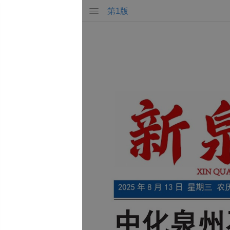
第
1
版