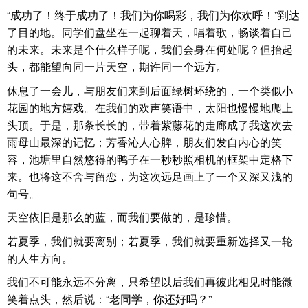
“成功了！终于成功了！我们为你喝彩，我们为你欢呼！”到达
了目的地。同学们盘坐在一起聊着天，唱着歌，畅谈着自己
的未来。未来是个什么样子呢，我们会身在何处呢？但抬起
头，都能望向同一片天空，期许同一个远方。
休息了一会儿，与朋友们来到后面绿树环绕的，一个类似小
花园的地方嬉戏。在我们的欢声笑语中，太阳也慢慢地爬上
头顶。于是，那条长长的，带着紫藤花的走廊成了我这次去
雨母山最深的记忆；芳香沁人心脾，朋友们发自内心的笑
容，池塘里自然悠得的鸭子在一秒秒照相机的框架中定格下
来。也将这不舍与留恋，为这次远足画上了一个又深又浅的
句号。
天空依旧是那么的蓝，而我们要做的，是珍惜。
若夏季，我们就要离别；若夏季，我们就要重新选择又一轮
的人生方向。
我们不可能永远不分离，只希望以后我们再彼此相见时能微
笑着点头，然后说：“老同学，你还好吗？”