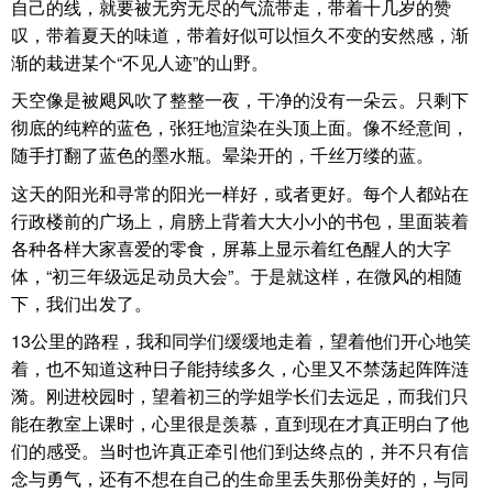
自己的线，就要被无穷无尽的气流带走，带着十几岁的赞
叹，带着夏天的味道，带着好似可以恒久不变的安然感，渐
渐的栽进某个“不见人迹”的山野。
天空像是被飓风吹了整整一夜，干净的没有一朵云。只剩下
彻底的纯粹的蓝色，张狂地渲染在头顶上面。像不经意间，
随手打翻了蓝色的墨水瓶。晕染开的，千丝万缕的蓝。
这天的阳光和寻常的阳光一样好，或者更好。每个人都站在
行政楼前的广场上，肩膀上背着大大小小的书包，里面装着
各种各样大家喜爱的零食，屏幕上显示着红色醒人的大字
体，“初三年级远足动员大会”。于是就这样，在微风的相随
下，我们出发了。
13公里的路程，我和同学们缓缓地走着，望着他们开心地笑
着，也不知道这种日子能持续多久，心里又不禁荡起阵阵涟
漪。刚进校园时，望着初三的学姐学长们去远足，而我们只
能在教室上课时，心里很是羡慕，直到现在才真正明白了他
们的感受。当时也许真正牵引他们到达终点的，并不只有信
念与勇气，还有不想在自己的生命里丢失那份美好的，与同