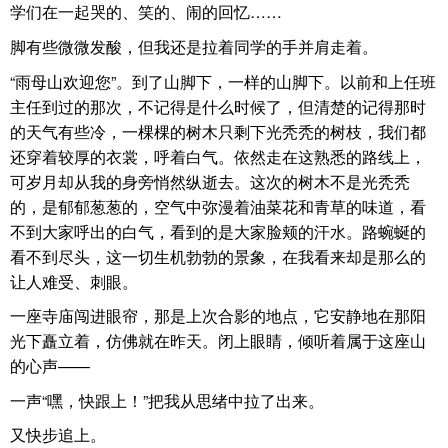
学们在一起哭的、笑的、闹的回忆……
脚有些微微发酸，但我还是拉着同学的手并肩走着。
“雨母山欢迎您”。到了山脚下，一样的山脚下。以前和上任班
主任到过的那次，不记得是什么时候了，但清楚的记得那时
的天气有些冷，一棵棵的树木只剩下光秃秃的树枝，我们都
还穿着较厚的衣裳，呼着白气。依然走在这熟悉的路线上，
可岁月却从我的身旁悄然纵逝去。这次的树木不是光秃秃
的，是郁郁葱葱的，空气中弥漫着油菜花和青草的味道，看
不到大家呼出的白气，看到的是大家脸颊的汗水。路蜿蜒的
看不到尽头，这一切生机勃勃的景象，在我看来却是那么的
让人难受、刺眼。
一座寺庙闯进眼帘，那是上次合影的地点，它安静地在那阳
光下矗立着，仿佛就在昨天。闭上眼睛，倾听着属于这座山
的心声——
一声“嘿，快跟上！”把我从思绪中拉了出来。
又快步追上。