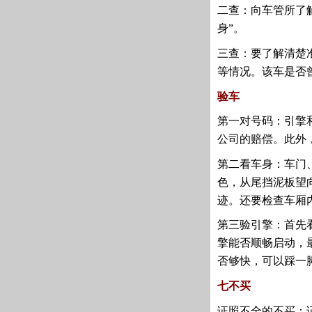
二查：向车管所了
身”。
三查：要了解清楚
等情况。该车是否
验车
第一对号码：引擎
公司的赔偿。此外
第二看车身：车门
色，从尾挡泥板望
迹。还要检查车厢
第三验引擎：首先
擎能否顺畅启动，
否够快，可以踩一
七不买
证照不全的不买：