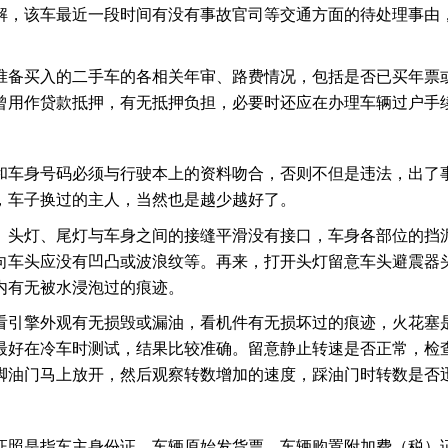
解，该车最近一段时间有没有事故官司等交通方面的待处理事由
准备买入的二手车的各相关年审、路费情况，包括是否已买年票
曾用作贷款抵押，有无抵押负担，必要时还应在办理车辆过户手
和车身号码必须与行驶本上的资料吻合，否则不但是违法，出了
，车子换过的主人，当然也是越少越好了。
、头灯、尾灯与车身之间的接缝平滑没有接口，车身各部位的挡
向车头应没有凹凸或波浪纹等。再来，打开头灯留意车头避震器
内有无被水浸泡过的痕迹。
看引擎外观有无损毁或漏油，看机件有无损坏过的痕迹，火花塞是
最好在冷车时测试，结果比较准确。留意静止转速是否正常，检
脚油门马上放开，然后观察转数增加的速度，踩油门时转数是否
证照是指车主身份证、车辆原始发货票、车辆购置附加费（税）