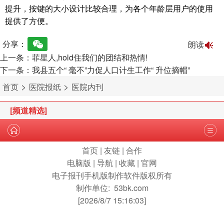
提升，按键的大小设计比较合理，为各个年龄层用户的使用
提供了方便。
分享：
朗读
上一条：菲星人,hold住我们的团结和热情!
下一条：我县五个“ 毫不”力促人口计生工作“ 升位摘帽”
>
>
首页
医院报纸
医院内刊
[频道精选]
首页
|
友链
|
合作
电脑版
|
导航
|
收藏
|
官网
电子报刊手机版制作软件版权所有
制作单位:
53bk.com
[2026/8/7 15:16:03]